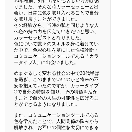
10年程前、外に出るのも苦しい時期があ
りました。そんな時カラーセラピーと出
会い、日常に色を取り入れることで自分
を取り戻すことができました。
その経験から、当時の私と同じような人
へ色の持つ力を伝えていきたいと思い、
カラーセラピストとなりました。
色について数々のスキルを身に着けてい
た中で、色彩心理を基にした性格診断・
コミュニケーションツールである「カラ
ータイプ®」に出会いました。
めまぐるしく変わる社会の中で30代半ば
を過ぎ、このままでいいのかと将来の不
安を抱えていたのですが、カラータイプ
®で自分の特徴を知り、その特徴を活か
すことで自分の人生の可能性を広げるこ
とができるようになりました。
また、コミュニケーションツールである
色を学んだことで、人間関係の悩みから
解放され、お互いの個性を大切にできる