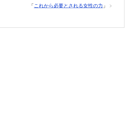
「
これから必要とされる女性の力
」