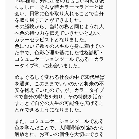
10年程前、外に出るのも苦しい時期があ
りました。そんな時カラーセラピーと出
会い、日常に色を取り入れることで自分
を取り戻すことができました。
その経験から、当時の私と同じような人
へ色の持つ力を伝えていきたいと思い、
カラーセラピストとなりました。
色について数々のスキルを身に着けてい
た中で、色彩心理を基にした性格診断・
コミュニケーションツールである「カラ
ータイプ®」に出会いました。
めまぐるしく変わる社会の中で30代半ば
を過ぎ、このままでいいのかと将来の不
安を抱えていたのですが、カラータイプ
®で自分の特徴を知り、その特徴を活か
すことで自分の人生の可能性を広げるこ
とができるようになりました。
また、コミュニケーションツールである
色を学んだことで、人間関係の悩みから
解放され、お互いの個性を大切にできる