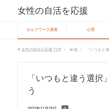
女性の自活を応援
セルフワーク講座
心理
女性の自活を応援
TOP
色
「いつもと
「いつもと違う選択
う
2022年11月25日
色